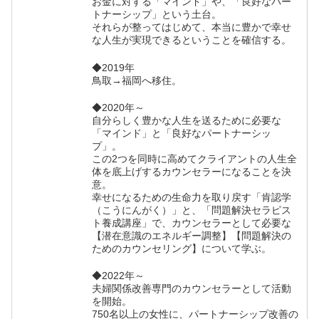
お金に対する「マインド」や、「良好なパー
トナーシップ」という土台。
それらが整ってはじめて、本当に豊かで幸せ
な人生が実現できるということを確信する。
◆2019年
鳥取→福岡へ移住。
◆2020年～
自分らしく豊かな人生を送るために必要な
「マインド」と「良好なパートナーシッ
プ」。
この2つを同時に高めてクライアントの人生全
体を底上げするカウンセラーになることを決
意。
幸せになるための生命力を取り戻す「肯認学
（こうにんがく）」と、「問題解決セラピス
ト養成講座」で、カウンセラーとして必要な
【潜在意識のエネルギー調整】【問題解決の
ためのカウンセリング】について学ぶ。
◆2022年～
夫婦関係改善専門のカウンセラーとして活動
を開始。
750名以上の女性に、パートナーシップ改善の