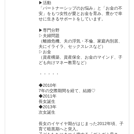
▶活動
「パートナーシップのお悩み」と「お金の不
安」をもつ女性が愛とお金を育み、豊かで幸
せに生きるサポートをしています。
▶専門分野
▷夫婦問題
（離婚危機、夫の浮気・不倫、家庭内別居、
夫にイライラ、セックスレスなど）
▷お金
（資産構築、資産保全、お金のマインド、子
ども向けマネー教育など）
・・・・・
◆2010年
7年の交際期間を経て、結婚♡
◆2011年
長女誕生
◆2013年
次女誕生
長女のイヤイヤ期がはじまった2012年頃、子
育て暗黒期へと突入。