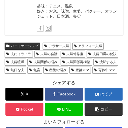
趣味：テニス、温泉
好き：お米、味噌、生姜、パクチー、オラン
ジェット、日本酒、夫♡
パートナーシップ
アラサー夫婦
アラフォー夫婦
夫にイライラ
夫婦の会話
夫婦仲修復
夫婦円満の秘訣
夫婦喧嘩
夫婦関係の悩み
夫婦関係再構築
沈黙する夫
無口な夫
無言
産後の悩み
産後ママ
育休中ママ
シェアする
X
Facebook
はてブ
Pocket
LINE
コピー
まいをフォローする