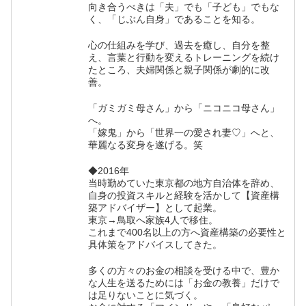
向き合うべきは「夫」でも「子ども」でもな
く、「じぶん自身」であることを知る。
心の仕組みを学び、過去を癒し、自分を整
え、言葉と行動を変えるトレーニングを続け
たところ、夫婦関係と親子関係が劇的に改
善。
「ガミガミ母さん」から「ニコニコ母さん」
へ。
「嫁鬼」から「世界一の愛され妻♡」へと、
華麗なる変身を遂げる。笑
◆2016年
当時勤めていた東京都の地方自治体を辞め、
自身の投資スキルと経験を活かして【資産構
築アドバイザー】として起業。
東京→鳥取へ家族4人で移住。
これまで400名以上の方へ資産構築の必要性と
具体策をアドバイスしてきた。
多くの方々のお金の相談を受ける中で、豊か
な人生を送るためには「お金の教養」だけで
は足りないことに気づく。