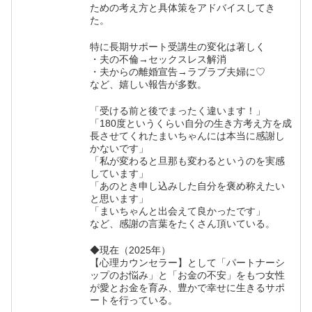
ための考え方と具体策をアドバイスしてき
た。
特に長期サポート受講生の変化は著しく
・夫の不倫→セックスレス解消
・夫からの離婚宣告→ラブラブ夫婦に♡
など、嬉しい報告が多数。
「受ける前と後でまったく違います！」
「180度というくらい自分の生き方考え方を成
長させてくれたまいちゃんには本当に感謝し
かないです」
「私が変わると旦那も変わるというのを実感
しています」
「あのとき申し込みした自分を褒め称えたい
と思います」
「まいちゃんと出会えて良かったです」
など、感謝の言葉をたくさん頂いている。
◆現在（2025年）
【心理カウンセラー】として「パートナーシ
ップのお悩み」と「お金の不安」をもつ女性
が愛とお金を育み、豊かで幸せに生きるサポ
ートを行っている。