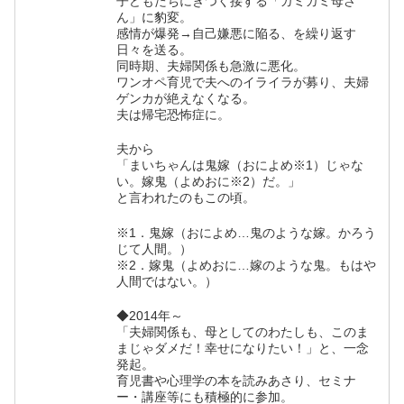
子どもたちにきつく接する「ガミガミ母さ
ん」に豹変。
感情が爆発→自己嫌悪に陥る、を繰り返す
日々を送る。
同時期、夫婦関係も急激に悪化。
ワンオペ育児で夫へのイライラが募り、夫婦
ゲンカが絶えなくなる。
夫は帰宅恐怖症に。
夫から
「まいちゃんは鬼嫁（おによめ※1）じゃな
い。嫁鬼（よめおに※2）だ。」
と言われたのもこの頃。
※1．鬼嫁（おによめ…鬼のような嫁。かろう
じて人間。）
※2．嫁鬼（よめおに…嫁のような鬼。もはや
人間ではない。）
◆2014年～
「夫婦関係も、母としてのわたしも、このま
まじゃダメだ！幸せになりたい！」と、一念
発起。
育児書や心理学の本を読みあさり、セミナ
ー・講座等にも積極的に参加。