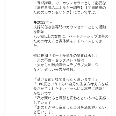
ト養成講座」で、カウンセラーとして必要な
【潜在意識のエネルギー調整】【問題解決の
ためのカウンセリング】について学ぶ。
◆2022年～
夫婦関係改善専門のカウンセラーとして活動
を開始。
750名以上の女性に、パートナーシップ改善の
ための考え方と具体策をアドバイスしてき
た。
特に長期サポート受講生の変化は著しく
・夫の不倫→セックスレス解消
・夫からの離婚宣告→ラブラブ夫婦に♡
など、嬉しい報告が多数。
「受ける前と後でまったく違います！」
「180度というくらい自分の生き方考え方を成
長させてくれたまいちゃんには本当に感謝し
かないです」
「私が変わると旦那も変わるというのを実感
しています」
「あのとき申し込みした自分を褒め称えたい
と思います」