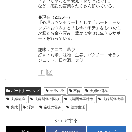
「まいちゃんと出会えて良かったです」
など、感謝の言葉をたくさん頂いている。
◆現在（2025年）
【心理カウンセラー】として「パートナーシ
ップのお悩み」と「お金の不安」をもつ女性
が愛とお金を育み、豊かで幸せに生きるサポ
ートを行っている。
趣味：テニス、温泉
好き：お米、味噌、生姜、パクチー、オラン
ジェット、日本酒、夫♡
パートナーシップ
モラハラ
不倫
夫婦の悩み
夫婦喧嘩
夫婦関係の悩み
夫婦関係再構築
夫婦関係改善
失敗
浮気
産後の悩み
結婚生活
シェアする