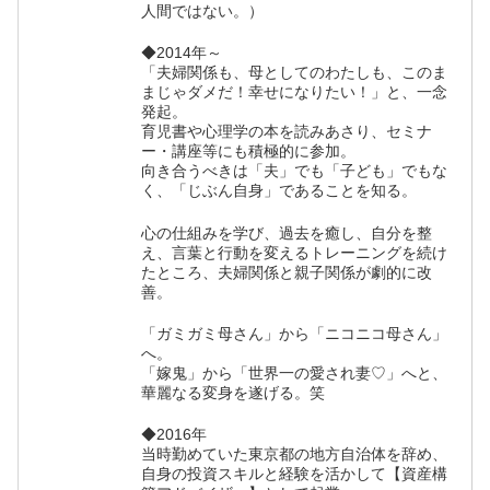
人間ではない。）
◆2014年～
「夫婦関係も、母としてのわたしも、このま
まじゃダメだ！幸せになりたい！」と、一念
発起。
育児書や心理学の本を読みあさり、セミナ
ー・講座等にも積極的に参加。
向き合うべきは「夫」でも「子ども」でもな
く、「じぶん自身」であることを知る。
心の仕組みを学び、過去を癒し、自分を整
え、言葉と行動を変えるトレーニングを続け
たところ、夫婦関係と親子関係が劇的に改
善。
「ガミガミ母さん」から「ニコニコ母さん」
へ。
「嫁鬼」から「世界一の愛され妻♡」へと、
華麗なる変身を遂げる。笑
◆2016年
当時勤めていた東京都の地方自治体を辞め、
自身の投資スキルと経験を活かして【資産構