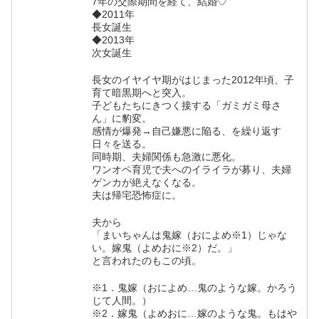
7年の交際期間を経て、結婚♡
◆2011年
長女誕生
◆2013年
次女誕生
長女のイヤイヤ期がはじまった2012年頃、子
育て暗黒期へと突入。
子どもたちにきつく接する「ガミガミ母さ
ん」に豹変。
感情が爆発→自己嫌悪に陥る、を繰り返す
日々を送る。
同時期、夫婦関係も急激に悪化。
ワンオペ育児で夫へのイライラが募り、夫婦
ゲンカが絶えなくなる。
夫は帰宅恐怖症に。
夫から
「まいちゃんは鬼嫁（おによめ※1）じゃな
い。嫁鬼（よめおに※2）だ。」
と言われたのもこの頃。
※1．鬼嫁（おによめ…鬼のような嫁。かろう
じて人間。）
※2．嫁鬼（よめおに…嫁のような鬼。もはや