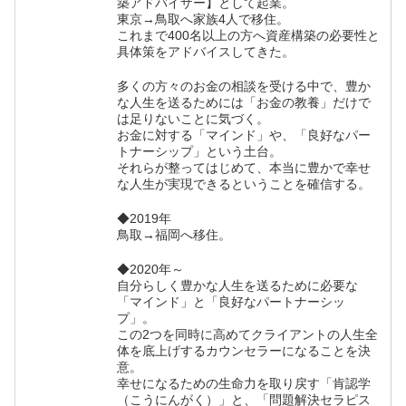
築アドバイザー】として起業。
東京→鳥取へ家族4人で移住。
これまで400名以上の方へ資産構築の必要性と
具体策をアドバイスしてきた。
多くの方々のお金の相談を受ける中で、豊か
な人生を送るためには「お金の教養」だけで
は足りないことに気づく。
お金に対する「マインド」や、「良好なパー
トナーシップ」という土台。
それらが整ってはじめて、本当に豊かで幸せ
な人生が実現できるということを確信する。
◆2019年
鳥取→福岡へ移住。
◆2020年～
自分らしく豊かな人生を送るために必要な
「マインド」と「良好なパートナーシッ
プ」。
この2つを同時に高めてクライアントの人生全
体を底上げするカウンセラーになることを決
意。
幸せになるための生命力を取り戻す「肯認学
（こうにんがく）」と、「問題解決セラピス