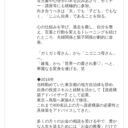
育児書や心理学の本を読みあさり、セミナ
ー・講座等にも積極的に参加。
向き合うべきは「夫」でも「子ども」でもな
く、「じぶん自身」であることを知る。
心の仕組みを学び、過去を癒し、自分を整
え、言葉と行動を変えるトレーニングを続け
たところ、夫婦関係と親子関係が劇的に改
善。
「ガミガミ母さん」から「ニコニコ母さん」
へ。
「嫁鬼」から「世界一の愛され妻♡」へと、
華麗なる変身を遂げる。笑
◆2016年
当時勤めていた東京都の地方自治体を辞め、
自身の投資スキルと経験を活かして【資産構
築アドバイザー】として起業。
東京→鳥取へ家族4人で移住。
これまで400名以上の方へ資産構築の必要性と
具体策をアドバイスしてきた。
多くの方々のお金の相談を受ける中で、豊か
な人生を送るためには「お金の教養」だけで