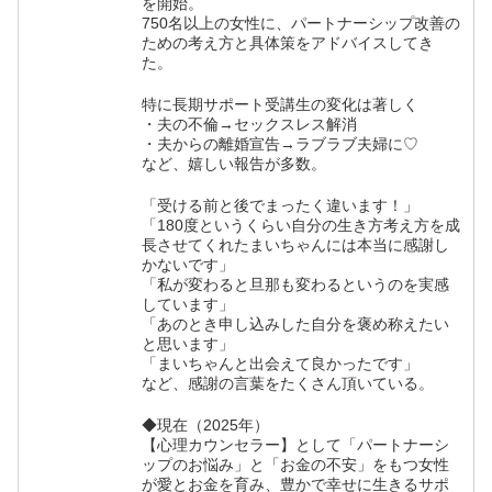
を開始。
750名以上の女性に、パートナーシップ改善の
ための考え方と具体策をアドバイスしてき
た。
特に長期サポート受講生の変化は著しく
・夫の不倫→セックスレス解消
・夫からの離婚宣告→ラブラブ夫婦に♡
など、嬉しい報告が多数。
「受ける前と後でまったく違います！」
「180度というくらい自分の生き方考え方を成
長させてくれたまいちゃんには本当に感謝し
かないです」
「私が変わると旦那も変わるというのを実感
しています」
「あのとき申し込みした自分を褒め称えたい
と思います」
「まいちゃんと出会えて良かったです」
など、感謝の言葉をたくさん頂いている。
◆現在（2025年）
【心理カウンセラー】として「パートナーシ
ップのお悩み」と「お金の不安」をもつ女性
が愛とお金を育み、豊かで幸せに生きるサポ