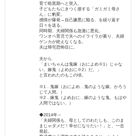
育て暗黒期へと突入。
子どもたちにきつく接する「ガミガミ母さ
ん」に豹変。
感情が爆発→自己嫌悪に陥る、を繰り返す
日々を送る。
同時期、夫婦関係も急激に悪化。
ワンオペ育児で夫へのイライラが募り、夫婦
ゲンカが絶えなくなる。
夫は帰宅恐怖症に。
夫から
「まいちゃんは鬼嫁（おによめ※1）じゃな
い。嫁鬼（よめおに※2）だ。」
と言われたのもこの頃。
※1．鬼嫁（おによめ…鬼のような嫁。かろう
じて人間。）
※2．嫁鬼（よめおに…嫁のような鬼。もはや
人間ではない。）
◆2014年～
「夫婦関係も、母としてのわたしも、このま
まじゃダメだ！幸せになりたい！」と、一念
発起。