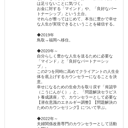
は足りないことに気づく。
お金に対する「マインド」や、「良好なパー
トナーシップ」という土台。
それらが整ってはじめて、本当に豊かで幸せ
な人生が実現できるということを確信する。
◆2019年
鳥取→福岡へ移住。
◆2020年～
自分らしく豊かな人生を送るために必要な
「マインド」と「良好なパートナーシッ
プ」。
この2つを同時に高めてクライアントの人生全
体を底上げするカウンセラーになることを決
意。
幸せになるための生命力を取り戻す「肯認学
（こうにんがく）」と、「問題解決セラピス
ト養成講座」で、カウンセラーとして必要な
【潜在意識のエネルギー調整】【問題解決の
ためのカウンセリング】について学ぶ。
◆2022年～
夫婦関係改善専門のカウンセラーとして活動