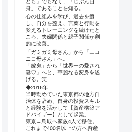
ども」でもなく、「じぶん自
身」であることを知る。
心の仕組みを学び、過去を癒
し、自分を整え、言葉と行動を
変えるトレーニングを続けたと
ころ、夫婦関係と親子関係が劇
的に改善。
「ガミガミ母さん」から「ニコ
ニコ母さん」へ。
「嫁鬼」から「世界一の愛され
妻♡」へと、華麗なる変身を遂
げる。笑
◆2016年
当時勤めていた東京都の地方自
治体を辞め、自身の投資スキル
と経験を活かして【資産構築ア
ドバイザー】として起業。
東京→鳥取へ家族4人で移住。
これまで400名以上の方へ資産