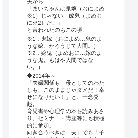
夫から
「まいちゃんは鬼嫁（おによめ
※1）じゃない。嫁鬼（よめお
に※2）だ。」
と言われたのもこの頃。
※1．鬼嫁（おによめ…鬼のよ
うな嫁。かろうじて人間。）
※2．嫁鬼（よめおに…嫁のよ
うな鬼。もはや人間ではな
い。）
◆2014年～
「夫婦関係も、母としてのわた
しも、このままじゃダメだ！幸
せになりたい！」と、一念発
起。
育児書や心理学の本を読みあさ
り、セミナー・講座等にも積極
的に参加。
向き合うべきは「夫」でも「子